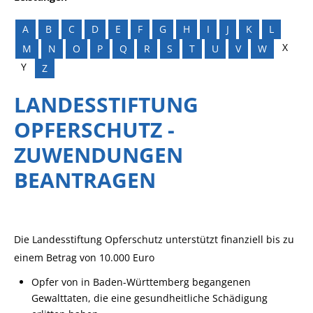
A
B
C
D
E
F
G
H
I
J
K
L
X
M
N
O
P
Q
R
S
T
U
V
W
Y
Z
LANDESSTIFTUNG
OPFERSCHUTZ -
ZUWENDUNGEN
BEANTRAGEN
Die Landesstiftung Opferschutz unterstützt finanziell bis zu
einem Betrag von 10.000 Euro
Opfer von in Baden-Württemberg begangenen
Gewalttaten, die eine gesundheitliche Schädigung