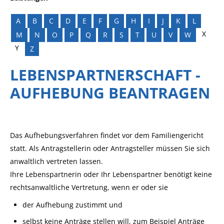
A
B
C
D
E
F
G
H
I
J
K
L
X
M
N
O
P
Q
R
S
T
U
V
W
Y
Z
LEBENSPARTNERSCHAFT -
AUFHEBUNG BEANTRAGEN
Das Aufhebungsverfahren findet vor dem Familiengericht
statt. Als Antragstellerin oder Antragsteller müssen Sie sich
anwaltlich vertreten lassen.
Ihre Lebenspartnerin oder Ihr Lebenspartner benötigt keine
rechtsanwaltliche Vertretung, wenn er oder sie
der Aufhebung zustimmt und
selbst keine Anträge stellen will, zum Beispiel Anträge