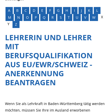
A
B
C
D
E
F
G
H
I
J
K
L
X
M
N
O
P
Q
R
S
T
U
V
W
Y
Z
LEHRERIN UND LEHRER
MIT
BERUFSQUALIFIKATION
AUS EU/EWR/SCHWEIZ -
ANERKENNUNG
BEANTRAGEN
Wenn Sie als Lehrkraft in Baden-Württemberg tätig werden
möchten, müssen Sie Ihre im Ausland erworbenen