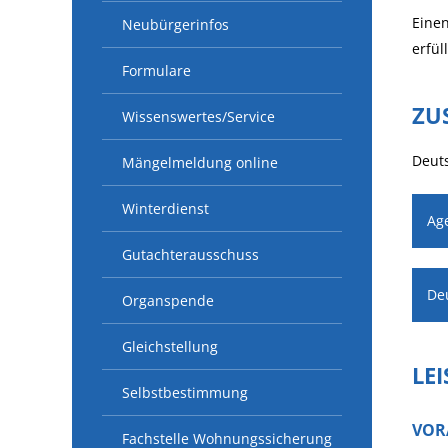
Einen
Neubürgerinfos
erfüll
Formulare
ZU
Wissenswertes/Service
Deut
Mängelmeldung online
Winterdienst
Age
Gutachterausschuss
De
Organspende
Gleichstellung
LE
Selbstbestimmung
VOR
Fachstelle Wohnungssicherung