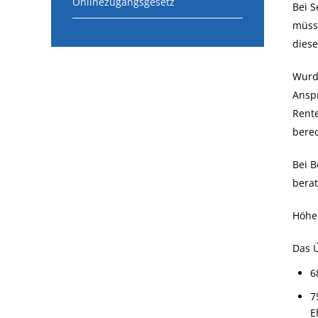
Onlinezugangsgesetz
Bei S
müss
diese
Wurde
Ansp
Rent
bere
Bei B
berat
Höhe
Das 
6
7
E