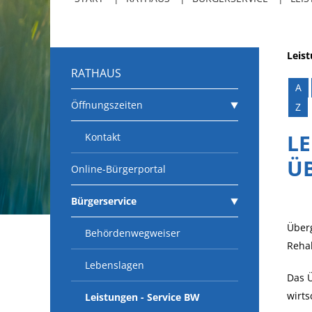
Leis
RATHAUS
A
Öffnungszeiten
Z
L
Kontakt
Ü
Online-Bürgerportal
Bürgerservice
Überg
Behördenwegweiser
Rehab
Lebenslagen
Das Ü
wirts
Leistungen - Service BW