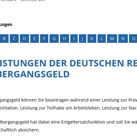
tungen
B
C
D
E
F
G
H
I
J
K
L
M
N
O
EISTUNGEN DER DEUTSCHEN R
BERGANGSGELD
angsgeld können Sie beantragen während einer Leistung zur Präv
ilitation, Leistung zur Teilhabe am Arbeitsleben, Leistung zur Na
bergangsgeld hat dabei eine Entgeltersatzfunktion und soll Sie
chaftlich absichern.