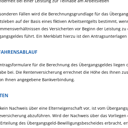
derheit bei einer Leistung zur Teilhabe am Arbeitsleben
sonderen Fällen wird die Berechnungsgrundlage für das Übergang
tsleben auf der Basis eines fiktiven Arbeitsentgelts bestimmt, we
ommensverhältnissen des Versicherten vor Beginn der Leistung zu
angsgeldes führt. Ein Merkblatt hierzu ist den Antragsunterlagen 
FAHRENSABLAUF
ntragsformulare für die Berechnung des Übergangsgeldes liegen 
abe bei. Die Rentenversicherung errechnet die Höhe des Ihnen z
von Ihnen angegebene Bankverbindung.
STEN
 kein Nachweis über eine Elterneigenschaft vor, ist vom Übergangs
eversicherung abzuführen. Wird der Nachweis über das Vorliegen 
 Erteilung des Übergangsgeld-Bewilligungsbescheides erbracht, e