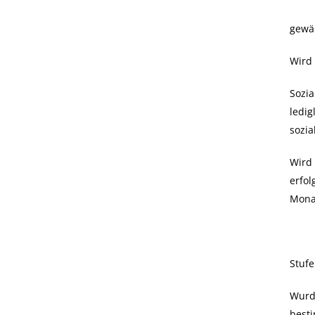
gewä
Wird 
Sozi
ledig
sozia
Wird 
erfo
Monat
Stuf
Wurde
besti