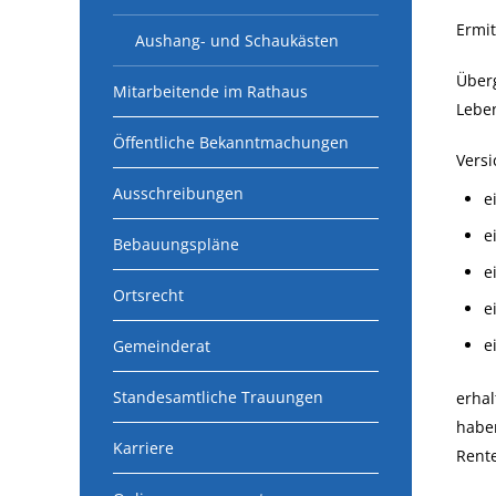
Ermi
Aushang- und Schaukästen
Überg
Mitarbeitende im Rathaus
Leben
Öffentliche Bekanntmachungen
Versi
Ausschreibungen
e
e
Bebauungspläne
e
Ortsrecht
e
e
Gemeinderat
Standesamtliche Trauungen
erhal
haben
Karriere
Rent