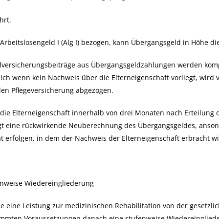
hrt.
Arbeitslosengeld I (Alg I) bezogen, kann Übergangsgeld in Höhe d
alversicherungsbeiträge aus Übergangsgeldzahlungen werden kompl
lich wenn kein Nachweis über die Elterneigenschaft vorliegt, wir
len Pflegeversicherung abgezogen.
die Elterneigenschaft innerhalb von drei Monaten nach Erteilun
lgt eine rückwirkende Neuberechnung des Übergangsgeldes, anso
 erfolgen, in dem der Nachweis der Elterneigenschaft erbracht wi
enweise Wiedereingliederung
 eine Leistung zur medizinischen Rehabilitation von der gesetzli
mmten Voraussetzungen danach eine stufenweise Wiedereinglieder