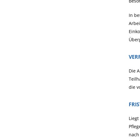
Beson
In be
Arbei
Eink
Überg
VER
Die A
Teilh
die 
FRI
Liegt
Pfleg
nach