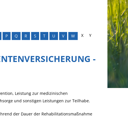
X
Y
P
Q
R
S
T
U
V
W
ENTENVERSICHERUNG -
ention, Leistung zur medizinischen
chsorge und sonstigen Leistungen zur Teilhabe.
 während der Dauer der Rehabilitationsmaßnahme