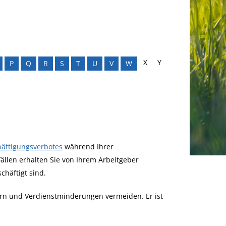
X
Y
P
Q
R
S
T
U
V
W
äftigungsverbotes
während Ihrer
ällen erhalten Sie von Ihrem Arbeitgeber
chäftigt sind.
rn und Verdienstminderungen vermeiden. Er ist