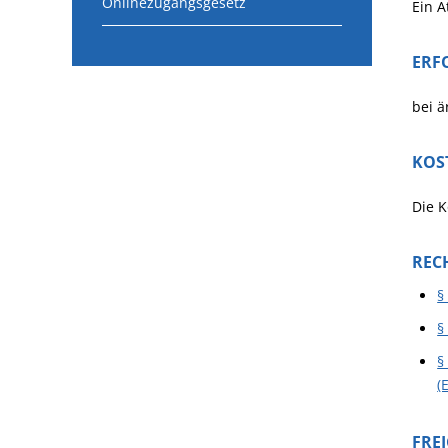
Onlinezugangsgesetz
Ein A
ERF
bei ä
KOS
Die K
REC
§
§
§
(
FRE