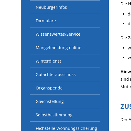
Die H
Neubürgerinfos
d
Formulare
d
Wissenswertes/Service
Die Z
Mängelmeldung online
w
w
Winterdienst
Hinw
Gutachterausschuss
sind 
Mutte
Organspende
Gleichstellung
ZU
Selbstbestimmung
Der A
Fachstelle Wohnungssicherung