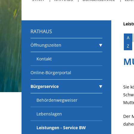
Leis
RATHAUS
A
Öffnungszeiten
Z
M
Kontakt
Online-Bürgerportal
Bürgerservice
Sie 
Schwa
Behördenwegweiser
Mutte
Lebenslagen
Der 
daher
Leistungen - Service BW