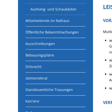
LE
Aushang- und Schaukästen
VOR
Mitarbeitende im Rathaus
Mutte
Öffentliche Bekanntmachungen
w
Ausschreibungen
G
u
Bebauungspläne
w
Z
Ortsrecht
w
Gemeinderat
A
w
Standesamtliche Trauungen
Karriere
VER