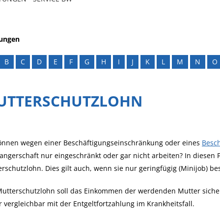
tungen
B
C
D
E
F
G
H
I
J
K
L
M
N
O
UTTERSCHUTZLOHN
können wegen einer Beschäftigungseinschränkung oder eines
Besch
ngerschaft nur eingeschränkt oder gar nicht arbeiten? In diesen F
rschutzlohn. Dies gilt auch, wenn sie nur geringfügig (Minijob) bes
Mutterschutzlohn soll das Einkommen der werdenden Mutter siche
 vergleichbar mit der Entgeltfortzahlung im Krankheitsfall.