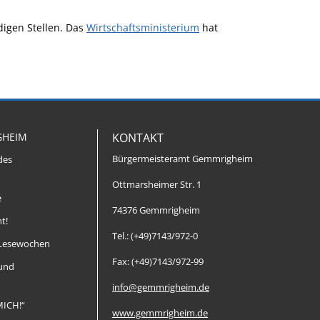
digen Stellen. Das
Wirtschaftsministerium
hat
GHEIM
KONTAKT
Bürgermeisteramt Gemmrigheim
des
Ottmarsheimer Str. 1
e
74376 Gemmrigheim
t!
Tel.: (+49)7143/972-0
Lesewochen
Fax: (+49)7143/972-99
 und
info@gemmrigheim.de
MICH!“
www.gemmrigheim.de