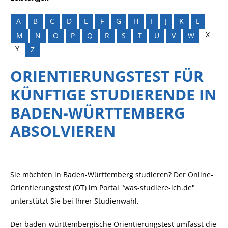
A
B
C
D
E
F
G
H
I
J
K
L
X
M
N
O
P
Q
R
S
T
U
V
W
Y
Z
ORIENTIERUNGSTEST FÜR
KÜNFTIGE STUDIERENDE IN
BADEN-WÜRTTEMBERG
ABSOLVIEREN
Sie möchten in Baden-Württemberg studieren? Der Online-
Orientierungstest (OT) im Portal "was-studiere-ich.de"
unterstützt Sie bei Ihrer Studienwahl.
Der baden-württembergische Orientierungstest umfasst die