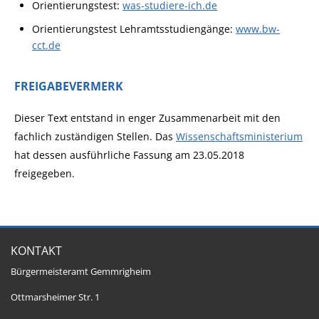
Orientierungstest:
was-studiere-ich.de
Orientierungstest Lehramtsstudiengänge:
www.bw-
cct.de
FREIGABEVERMERK
Dieser Text entstand in enger Zusammenarbeit mit den
fachlich zuständigen Stellen. Das
Wissenschaftsministerium
hat dessen ausführliche Fassung am 23.05.2018
freigegeben.
KONTAKT
Bürgermeisteramt Gemmrigheim
Ottmarsheimer Str. 1