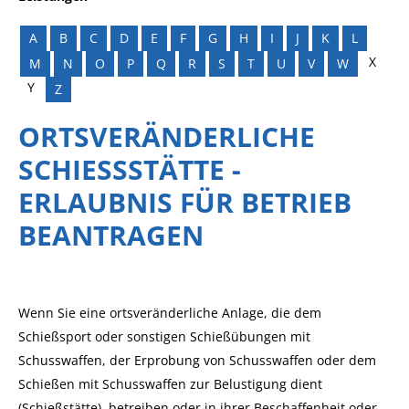
A
B
C
D
E
F
G
H
I
J
K
L
X
M
N
O
P
Q
R
S
T
U
V
W
Y
Z
ORTSVERÄNDERLICHE
SCHIESSSTÄTTE - E
RLAUBNIS FÜR BETRIEB B
EANTRAGEN
Wenn Sie eine ortsveränderliche Anlage, die dem
Schießsport oder sonstigen Schießübungen mit
Schusswaffen, der Erprobung von Schusswaffen oder dem
Schießen mit Schusswaffen zur Belustigung dient
(Schießstätte), betreiben oder in ihrer Beschaffenheit oder