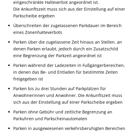
eing
e
schränkte Halteverbot angeordnet ist.
Die Ankunftszeit muss sich aus der Einstellung auf einer
Parkscheibe ergeben
Überschreiten der zugelassenen Parkdauer im Bereich
e
i
nes Zonenhalteverbots
Parken über die zugelassene Zeit hinaus an Stellen, an
d
e
nen Parken erlaubt, jedoch durch ein Zusatzschild
eine B
e
grenzung der Parkzeit angeordnet ist
Parken während der Ladezeiten in Fußgängerbereichen,
in denen das Be- und Entladen für bestimmte Zeiten
freig
e
geben ist
Parken bis zu drei Stunden auf Parkplätzen für
Anwohn
e
rinnen und Anwohner. Die Ankunftszeit muss
sich aus der Einstellung auf einer Parkscheibe ergeben
Parken ohne Gebühr und zeitliche Begrenzung an
Parku
h
ren und Parkscheinautomaten
Parken in ausgewiesenen verkehrsberuhigten Bereichen