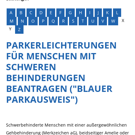
A
B
C
D
E
F
G
H
I
J
K
L
X
M
N
O
P
Q
R
S
T
U
V
W
Y
Z
PARKERLEICHTERUNGEN
FÜR MENSCHEN MIT
SCHWEREN
BEHINDERUNGEN
BEANTRAGEN ("BLAUER
PARKAUSWEIS")
Schwerbehinderte Menschen mit einer außergewöhnlichen
Gehbehinderung (Merkzeichen aG), beidseitiger Amelie oder