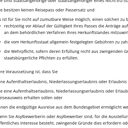
ie sind Staatsangehörige oder Staatsangehöriger eines Nicht-EU-St
ie besitzen keinen Reisepass oder Passersatz und
s ist für Sie nicht auf zumutbare Weise möglich, einen solchen zu 
rechtzeitig vor Ablauf der Gültigkeit Ihres Passes die Anträge a
an dem behördlichen Verfahren Ihres Herkunftslandes mitzuwir
die vom Herkunftsstaat allgemein festgelegten Gebühren zu zah
die Wehrpflicht, sofern deren Erfüllung nicht aus zwingenden
staatsbürgerliche Pflichten zu erfüllen.
re Voraussetzung ist, dass Sie
ine Aufenthaltserlaubnis, Niederlassungserlaubnis oder Erlaubni
ie eine Aufenthaltserlaubnis, Niederlassungserlaubnis oder Erl
eiseausweis erhalten sollen oder
hnen die endgültige Ausreise aus dem Bundesgebiet ermöglicht we
enn Sie Asylbewerberin oder Asylbewerber sind, für die Ausstell
ffentliches Interesse besteht, zwingende Gründe dies erfordern 