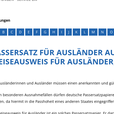
tungen
B
C
D
E
F
G
H
I
J
K
L
M
N
O
SSERSATZ FÜR AUSLÄNDER AU
REISEAUSWEIS FÜR AUSLÄNDE
Ausländerinnen und Ausländer müssen einen anerkannten und gült
n besonderen Ausnahmefällen dürfen deutsche Passersatzpapiere 
n, da hiermit in die Passhoheit eines anderen Staates eingegriffe
eiseausweis für Ausländer ist ein solches Passersatzpapier. Er d