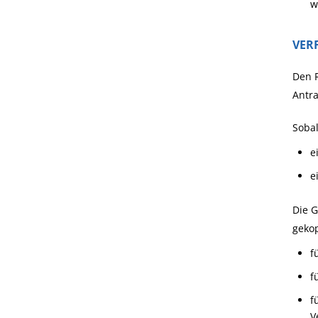
w
VER
Den R
Antra
Sobal
e
e
Die G
gekop
f
f
f
V