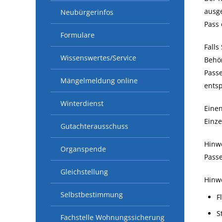
ausge
Neubürgerinfos
Pass 
Formulare
Falls
Wissenswertes/Service
Behör
Passe
Mängelmeldung online
ents
Winterdienst
Einen
Einze
Gutachterausschuss
Hinwe
Organspende
Passe
Gleichstellung
Hinwe
Selbstbestimmung
F
S
Fachstelle Wohnungssicherung