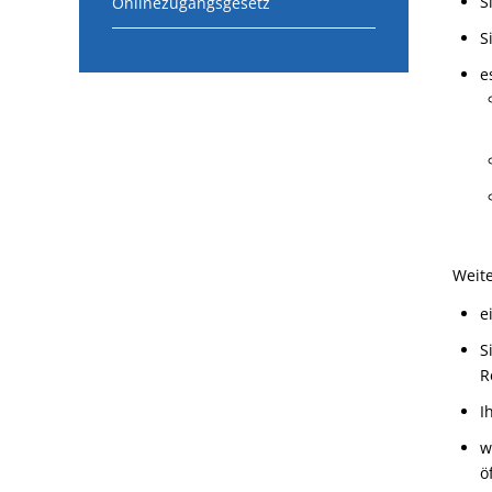
S
Onlinezugangsgesetz
S
e
Weite
e
S
R
I
w
ö