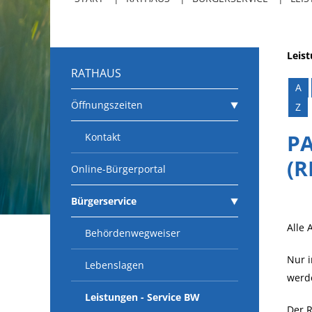
Leis
RATHAUS
A
Öffnungszeiten
Z
PA
Kontakt
(
Online-Bürgerportal
Bürgerservice
Alle 
Behördenwegweiser
Nur i
Lebenslagen
werde
Leistungen - Service BW
Der R