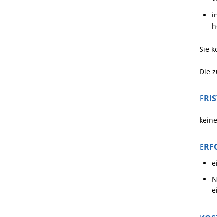
i
h
Sie k
Die z
FRI
keine
ERF
e
N
e