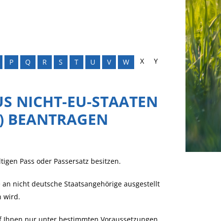
X
Y
P
Q
R
S
T
U
V
W
S NICHT-EU-STAATEN
R) BEANTRAGEN
igen Pass oder Passersatz besitzen.
an nicht deutsche Staatsangehörige ausgestellt
n wird.
arf Ihnen nur unter bestimmten Voraussetzungen