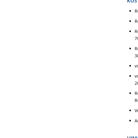
KOS
R
R
R
7
R
3
v
v
2
R
R
V
A