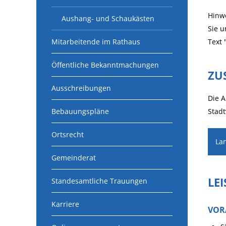
Hinwe
Aushang- und Schaukästen
Sie u
Mitarbeitende im Rathaus
Text 
Öffentliche Bekanntmachungen
ZU
Ausschreibungen
Die A
Bebauungspläne
Stadt
Ortsrecht
La
Gemeinderat
LE
Standesamtliche Trauungen
Karriere
VOR