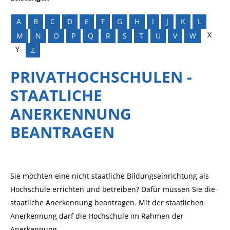
A
B
C
D
E
F
G
H
I
J
K
L
X
M
N
O
P
Q
R
S
T
U
V
W
Y
Z
PRIVATHOCHSCHULEN -
STAATLICHE
ANERKENNUNG
BEANTRAGEN
Sie möchten eine nicht staatliche Bildungseinrichtung als
Hochschule errichten und betreiben? Dafür müssen Sie die
staatliche Anerkennung beantragen. Mit der staatlichen
Anerkennung darf die Hochschule im Rahmen der
Anerkennung