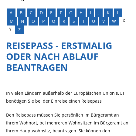
A
B
C
D
E
F
G
H
I
J
K
L
X
M
N
O
P
Q
R
S
T
U
V
W
Y
Z
REISEPASS - ERSTMALIG
ODER NACH ABLAUF
BEANTRAGEN
In vielen Ländern außerhalb der Europäischen Union (EU)
benötigen Sie bei der Einreise einen Reisepass
.
Den Reisepass müssen Sie persönlich im Bürgeramt an
Ihrem Wohnort, bei mehreren Wohnsitzen im Bürgeramt an
Ihrem Hauptwohnsitz, beantragen. Sie können den