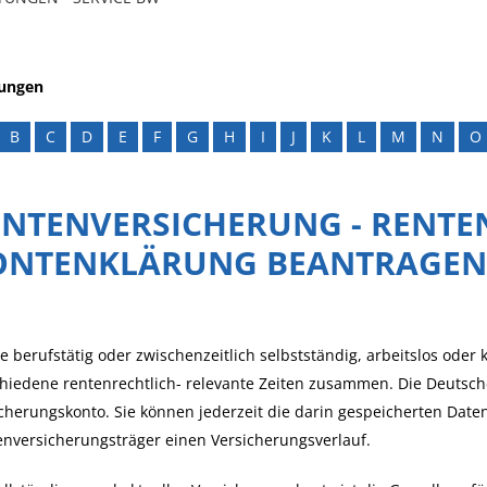
tungen
B
C
D
E
F
G
H
I
J
K
L
M
N
O
ENTENVERSICHERUNG - RENT
ONTENKLÄRUNG BEANTRAGEN
e berufstätig oder zwischenzeitlich selbstständig, arbeitslos ode
hiedene rentenrechtlich- relevante Zeiten zusammen. Die Deutsch
cherungskonto. Sie können jederzeit die darin gespeicherten Date
nversicherungsträger einen Versicherungsverlauf.