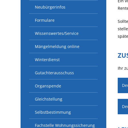
Ein v
Neubürgerinfos
Rent
Formulare
Sollt
stell
Wissenswertes/Service
späte
Mängelmeldung online
ZU
Winterdienst
Ihr z
Gutachterausschuss
De
Organspende
Gleichstellung
De
Selbstbestimmung
Fachstelle Wohnungssicherung