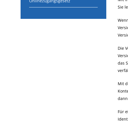
Onlinezugangsgesetz
Sie l
Wenn 
Versi
Versi
Die V
Versi
das S
verfä
Mit d
Kont
dann
Für e
Ident