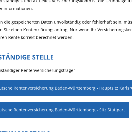
ollständiges und aktuelles Versicherungskonto ist die Grundlage 
eninformationen.
en die gespeicherten Daten unvollständig oder fehlerhaft sein, müs
en Sie einen Kontenklärungsantrag.
Nur wenn Ihr Versicherungskonto
ren Rente korrekt berechnet werden.
STÄNDIGE STELLE
uständiger Rentenversicherungsträger
utsche Rentenversicherung Baden-Württemberg - Hauptsitz Karls
utsche Rentenversicherung Baden-Württemberg - Sitz Stuttgart