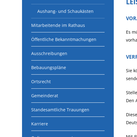
LE
Aushang- und Schaukästen
VOR
Mitarbeitende im Rathaus
Es mü
Öffentliche Bekanntmachungen
vorh
Ausschreibungen
VER
Bebauungspläne
Sie k
sende
Ortsrecht
Stell
Gemeinderat
Den A
Standesamtliche Trauungen
Diese
Deut
Karriere
Mit I