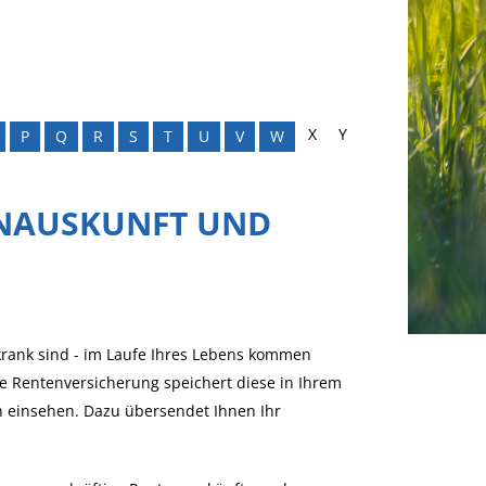
X
Y
P
Q
R
S
T
U
V
W
ENAUSKUNFT UND
r krank sind - im Laufe Ihres Lebens kommen
e Rentenversicherung speichert diese in Ihrem
n einsehen. Dazu übersendet Ihnen Ihr