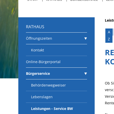
Leis
RATHAUS
A
Öffnungszeiten
Z
R
Kontakt
K
Online-Bürgerportal
Bürgerservice
Ob Si
Behördenwegweiser
versc
Versi
Lebenslagen
Rente
Leistungen - Service BW