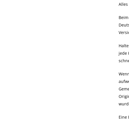
Alles
Beim 
Deut
Versi
Halte
jede 
schne
Wenn 
aufwe
Gemei
Origi
wurd
Eine 