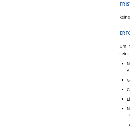
FRI
keine
ERF
Um Ih
sein:
N
A
G
G
E
N