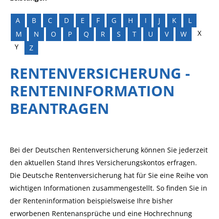
A
B
C
D
E
F
G
H
I
J
K
L
X
M
N
O
P
Q
R
S
T
U
V
W
Y
Z
RENTENVERSICHERUNG -
RENTENINFORMATION
BEANTRAGEN
Bei der Deutschen Rentenversicherung können Sie jederzeit
den aktuellen Stand Ihres Versicherungskontos erfragen.
Die Deutsche Rentenversicherung hat für Sie eine Reihe von
wichtigen Informationen zusammengestellt. So finden Sie in
der Renteninformation beispielsweise Ihre bisher
erworbenen Rentenansprüche und eine Hochrechnung