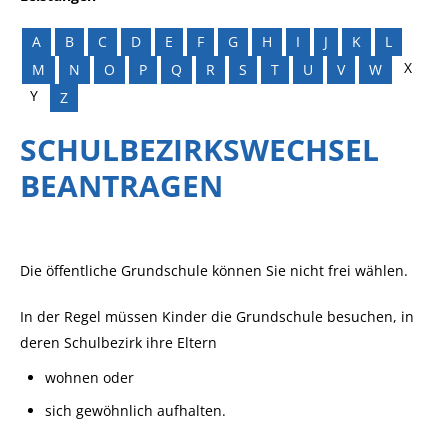
A
B
C
D
E
F
G
H
I
J
K
L
X
M
N
O
P
Q
R
S
T
U
V
W
Y
Z
SCHULBEZIRKSWECHSEL
BEANTRAGEN
Die öffentliche Grundschule können Sie nicht frei wählen.
In der Regel müssen Kinder die Grundschule besuchen, in
deren Schulbezirk ihre Eltern
wohnen oder
sich gewöhnlich aufhalten.