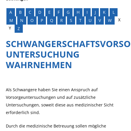
A
B
C
D
E
F
G
H
I
J
K
L
X
M
N
O
P
Q
R
S
T
U
V
W
Y
Z
SCHWANGERSCHAFTSVORSO
UNTERSUCHUNG
WAHRNEHMEN
Als Schwangere haben Sie einen Anspruch auf
Vorsorgeuntersuchungen und auf zusätzliche
Untersuchungen, soweit diese aus medizinischer Sicht
erforderlich sind.
Durch die medizinische Betreuung sollen mögliche