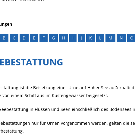
tungen
B
C
D
E
F
G
H
I
J
K
L
M
N
O
EEBESTATTUNG
stattung ist die Beisetzung einer Urne auf Hoher See außerhalb d
 von einem Schiff aus im Küstengewässer beigesetzt.
Seebestattung in Flüssen und Seen einschließlich des Bodensees i
eebestattungen nur für Urnen vorgenommen werden, gelten die se
bestattung.