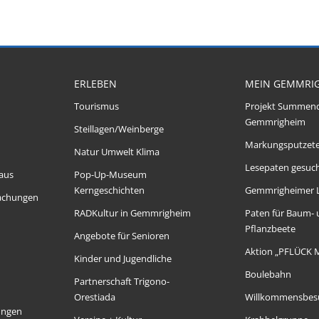
ERLEBEN
MEIN GEMMRI
Tourismus
Projekt Summen
Gemmrigheim
Steillagen/Weinberge
Markungsputzet
Natur Umwelt Klima
Lesepaten gesuch
aus
Pop-Up-Museum
Kerngeschichten
Gemmrigheimer 
achungen
RADKultur in Gemmrigheim
Paten für Baum-
Pflanzbeete
Angebote für Senioren
Aktion „PFLÜCK 
Kinder und Jugendliche
Boulebahn
Partnerschaft Trigono-
Orestiada
Willkommensbes
ungen