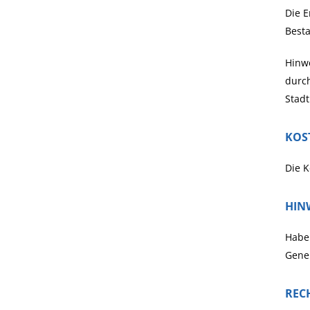
Die E
Besta
Hinwe
durch
Stadt
KOS
Die K
HIN
Haben
Geneh
REC