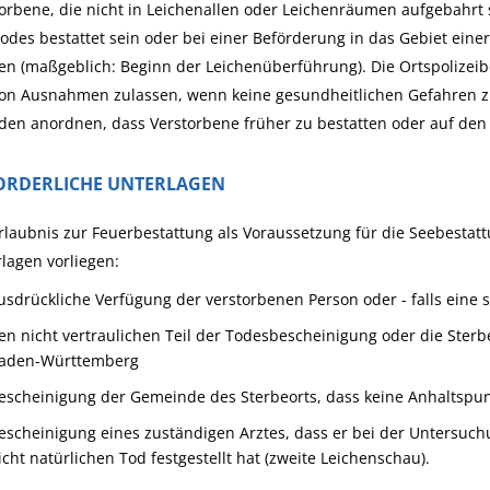
orbene, die nicht in Leichenallen oder Leichenräumen aufgebahrt 
odes bestattet sein oder bei einer Beförderung in das Gebiet ei
n (maßgeblich: Beginn der Leichenüberführung). Die Ortspolizei
on Ausnahmen zulassen, wenn keine gesundheitlichen Gefahren zu
en anordnen, dass Verstorbene früher zu bestatten oder auf den
ORDERLICHE UNTERLAGEN
rlaubnis zur Feuerbestattung als Voraussetzung für die Seebestat
lagen vorliegen:
usdrückliche Verfügung der verstorbenen Person oder - falls eine 
en nicht vertraulichen Teil der Todesbescheinigung oder die Ster
aden-Württemberg
escheinigung der Gemeinde des Sterbeorts, dass keine Anhaltspunk
escheinigung eines zuständigen Arztes, dass er bei der Untersuch
icht natürlichen Tod festgestellt hat (zweite Leichenschau).