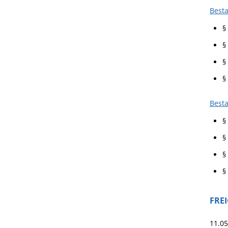
Best
§
§
§
§
Besta
§
§
§
§
FRE
11.0