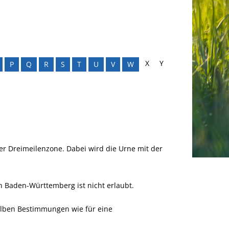
X
Y
P
Q
R
S
T
U
V
W
er Dreimeilenzone. Dabei wird die Urne mit der
n Baden-Württemberg ist nicht erlaubt.
lben Bestimmungen wie für eine