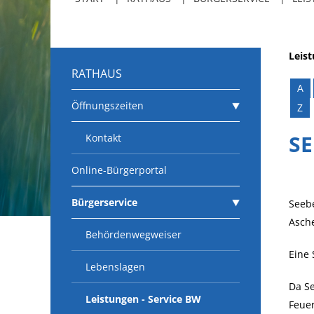
Leis
RATHAUS
A
Öffnungszeiten
Z
S
Kontakt
Online-Bürgerportal
Bürgerservice
Seebe
Asche
Behördenwegweiser
Eine 
Lebenslagen
Da S
Leistungen - Service BW
Feuer