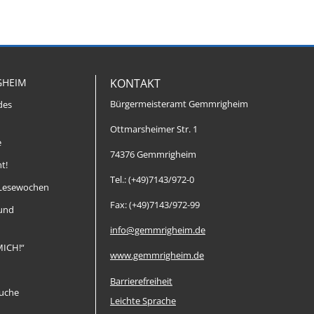
GHEIM
KONTAKT
Bürgermeisteramt Gemmrigheim
des
Ottmarsheimer Str. 1
e
74376 Gemmrigheim
t!
Tel.: (+49)7143/972-0
Lesewochen
Fax: (+49)7143/972-99
 und
info@gemmrigheim.de
MICH!“
www.gemmrigheim.de
Barrierefreiheit
uche
Leichte Sprache