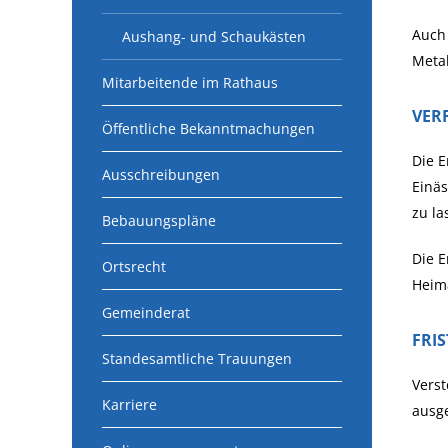
Auch 
Aushang- und Schaukästen
Metal
Mitarbeitende im Rathaus
VER
Öffentliche Bekanntmachungen
Die E
Ausschreibungen
Einäs
zu la
Bebauungspläne
Die E
Ortsrecht
Heim
Gemeinderat
FRI
Standesamtliche Trauungen
Verst
Karriere
ausge