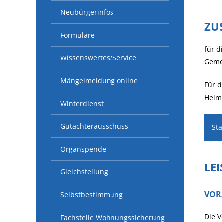
Neubürgerinfos
ZU
Formulare
für d
Wissenswertes/Service
Geme
Mängelmeldung online
Für d
Heim
Winterdienst
Gutachterausschuss
St
Organspende
LE
Gleichstellung
VOR
Selbstbestimmung
Die V
Fachstelle Wohnungssicherung