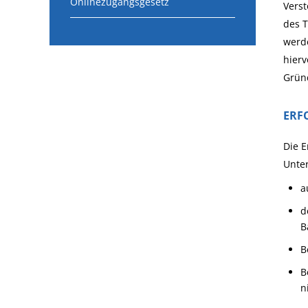
Onlinezugangsgesetz
Verst
des T
werde
hierv
Gründ
ERF
Die E
Unter
a
d
B
B
B
n