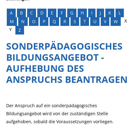
A
B
C
D
E
F
G
H
I
J
K
L
X
M
N
O
P
Q
R
S
T
U
V
W
Y
Z
SONDERPÄDAGOGISCHES
BILDUNGSANGEBOT -
AUFHEBUNG DES
ANSPRUCHS BEANTRAGEN
Der Anspruch auf ein sonderpädagogisches
Bildungsangebot wird von der zuständigen Stelle
aufgehoben, sobald die Voraussetzungen vorliegen.