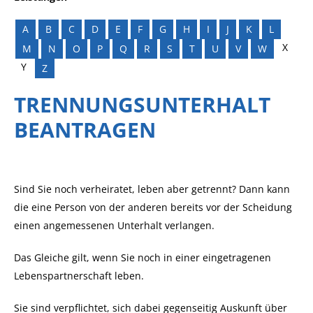
A
B
C
D
E
F
G
H
I
J
K
L
X
M
N
O
P
Q
R
S
T
U
V
W
Y
Z
TRENNUNGSUNTERHALT
BEANTRAGEN
Sind Sie noch verheiratet, leben aber getrennt? Dann kann
die eine Person von der anderen bereits vor der Scheidung
einen angemessenen Unterhalt verlangen.
Das Gleiche gilt, wenn Sie noch in einer eingetragenen
Lebenspartnerschaft leben.
Sie sind verpflichtet, sich dabei gegenseitig Auskunft über