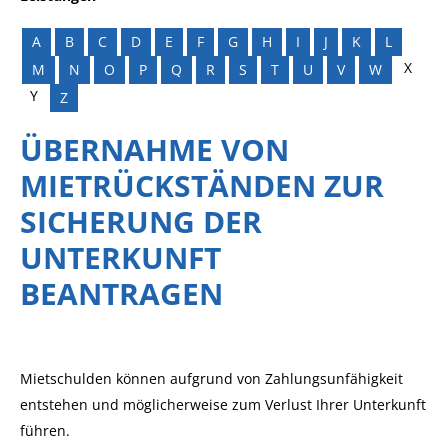
A
B
C
D
E
F
G
H
I
J
K
L
X
M
N
O
P
Q
R
S
T
U
V
W
Y
Z
ÜBERNAHME VON
MIETRÜCKSTÄNDEN ZUR
SICHERUNG DER
UNTERKUNFT
BEANTRAGEN
Mietschulden können aufgrund von Zahlungsunfähigkeit
entstehen und möglicherweise zum Verlust Ihrer Unterkunft
führen.