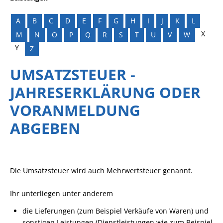
A
B
C
D
E
F
G
H
I
J
K
L
X
M
N
O
P
Q
R
S
T
U
V
W
Y
Z
UMSATZSTEUER -
JAHRESERKLÄRUNG ODER
VORANMELDUNG
ABGEBEN
Die Umsatzsteuer wird auch Mehrwertsteuer genannt.
Ihr unterliegen unter anderem
die Lieferungen (zum Beispiel Verkäufe von Waren) und
sonstigen Leistungen (Dienstleistungen wie zum Beispiel