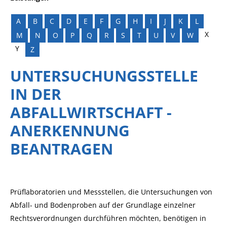
A
B
C
D
E
F
G
H
I
J
K
L
X
M
N
O
P
Q
R
S
T
U
V
W
Y
Z
UNTERSUCHUNGSSTELLE
IN DER
ABFALLWIRTSCHAFT -
ANERKENNUNG
BEANTRAGEN
Prüflaboratorien und Messstellen, die Untersuchungen von
Abfall- und Bodenproben auf der Grundlage einzelner
Rechtsverordnungen durchführen möchten, benötigen in