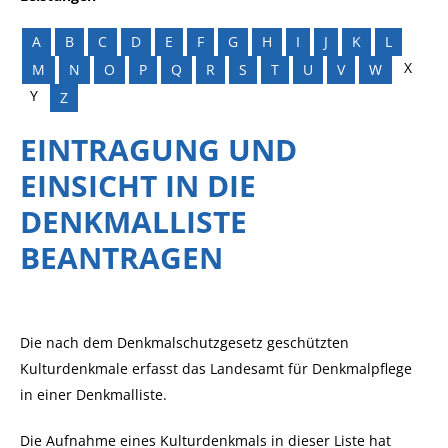
A
B
C
D
E
F
G
H
I
J
K
L
X
M
N
O
P
Q
R
S
T
U
V
W
Y
Z
EINTRAGUNG UND
EINSICHT IN DIE
DENKMALLISTE
BEANTRAGEN
Die nach dem Denkmalschutzgesetz geschützten
Kulturdenkmale erfasst das Landesamt für Denkmalpflege
in einer Denkmalliste.
Die Aufnahme eines Kulturdenkmals in dieser Liste hat