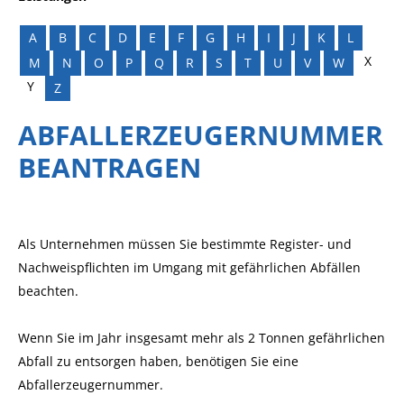
A
B
C
D
E
F
G
H
I
J
K
L
X
M
N
O
P
Q
R
S
T
U
V
W
Y
Z
ABFALLERZEUGERNUMMER
BEANTRAGEN
Als Unternehmen müssen Sie bestimmte Register- und
Nachweispflichten im Umgang mit gefährlichen Abfällen
beachten.
Wenn Sie im Jahr insgesamt mehr als 2 Tonnen gefährlichen
Abfall zu entsorgen haben, benötigen Sie eine
Abfallerzeugernummer.