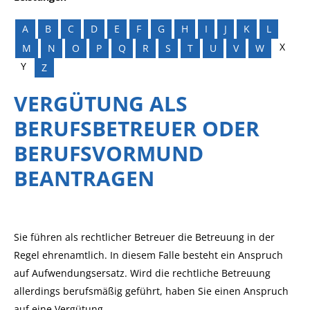
A
B
C
D
E
F
G
H
I
J
K
L
X
M
N
O
P
Q
R
S
T
U
V
W
Y
Z
VERGÜTUNG ALS
BERUFSBETREUER ODER
BERUFSVORMUND
BEANTRAGEN
Sie führen als rechtlicher Betreuer die Betreuung in der
Regel ehrenamtlich. In diesem Falle besteht ein Anspruch
auf Aufwendungsersatz. Wird die rechtliche Betreuung
allerdings berufsmäßig geführt, haben Sie einen Anspruch
auf eine Vergütung.