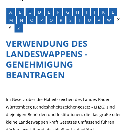
A
B
C
D
E
F
G
H
I
J
K
L
X
M
N
O
P
Q
R
S
T
U
V
W
Y
Z
VERWENDUNG DES
LANDESWAPPENS -
GENEHMIGUNG
BEANTRAGEN
Im Gesetz über die Hoheitszeichen des Landes Baden-
Württemberg (Landeshoheitszeichengesetz - LHZG) sind
diejenigen Behörden und Institutionen, die das große oder
kleine Landeswappen kraft Gesetzes umfassend führen
dürfen, explizit und abschließend aufgeführt.