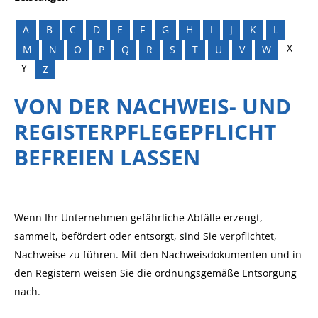
A
B
C
D
E
F
G
H
I
J
K
L
X
M
N
O
P
Q
R
S
T
U
V
W
Y
Z
VON DER NACHWEIS- UND
REGISTERPFLEGEPFLICHT
BEFREIEN LASSEN
Wenn Ihr Unternehmen gefährliche Abfälle erzeugt,
sammelt, befördert oder entsorgt, sind Sie verpflichtet,
Nachweise zu führen. Mit den Nachweisdokumenten und in
den Registern weisen Sie die ordnungsgemäße Entsorgung
nach.