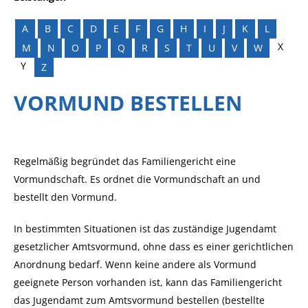
A
B
C
D
E
F
G
H
I
J
K
L
X
M
N
O
P
Q
R
S
T
U
V
W
Y
Z
VORMUND BESTELLEN
Regelmäßig begründet das Familiengericht eine
Vormundschaft. Es ordnet die Vormundschaft an und
bestellt den Vormund.
In bestimmten Situationen ist das zuständige Jugendamt
gesetzlicher Amtsvormund, ohne dass es einer gerichtlichen
Anordnung bedarf. Wenn keine andere als Vormund
geeignete Person vorhanden ist, kann das Familiengericht
das Jugendamt zum Amtsvormund bestellen (bestellte