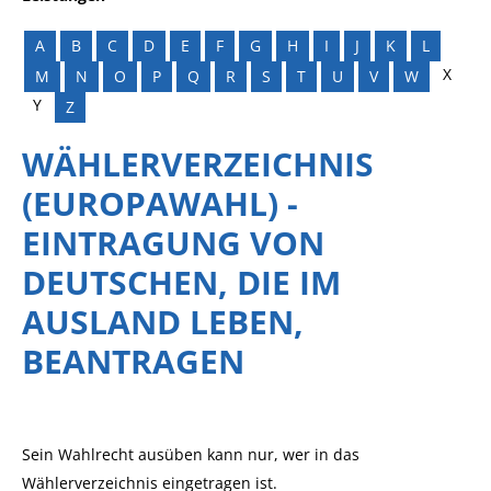
A
B
C
D
E
F
G
H
I
J
K
L
X
M
N
O
P
Q
R
S
T
U
V
W
Y
Z
WÄHLERVERZEICHNIS
(EUROPAWAHL) -
EINTRAGUNG VON
DEUTSCHEN, DIE IM
AUSLAND LEBEN,
BEANTRAGEN
Sein Wahlrecht ausüben kann nur, wer in das
Wählerverzeichnis eingetragen ist.