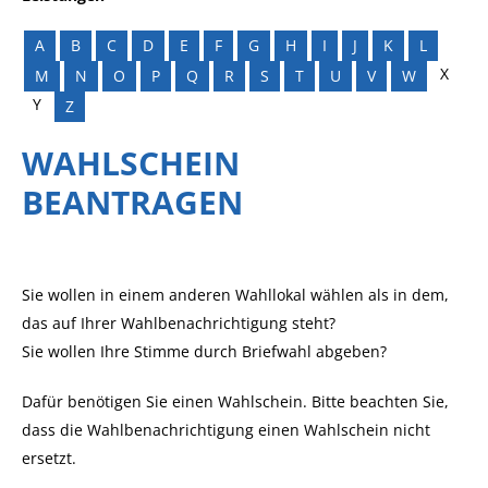
A
B
C
D
E
F
G
H
I
J
K
L
X
M
N
O
P
Q
R
S
T
U
V
W
Y
Z
WAHLSCHEIN
BEANTRAGEN
Sie wollen in einem anderen Wahllokal wählen als in dem,
das auf Ihrer Wahlbenachrichtigung steht?
Sie wollen Ihre Stimme durch Briefwahl abgeben?
Dafür benötigen Sie einen Wahlschein. Bitte beachten Sie,
dass die Wahlbenachrichtigung einen Wahlschein nicht
ersetzt.