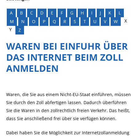
A
B
C
D
E
F
G
H
I
J
K
L
X
M
N
O
P
Q
R
S
T
U
V
W
Y
Z
WAREN BEI EINFUHR ÜBER
DAS INTERNET BEIM ZOLL
ANMELDEN
Waren, die Sie aus einem Nicht-EU-Staat einführen, müssen
Sie durch den Zoll abfertigen lassen. Dadurch überführen
Sie die Waren in den zollrechtlich freien Verkehr. Das heißt,
dass Sie anschließend frei über sie verfügen können.
Dabei haben Sie die Möglichkeit zur Internetzollanmeldung