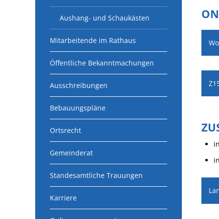
ON
Aushang- und Schaukästen
Mitarbeitende im Rathaus
Wo
Öffentliche Bekanntmachungen
Z1
Ausschreibungen
Bebauungspläne
ZU
Ortsrecht
i
Gemeinderat
i
Standesamtliche Trauungen
La
Karriere