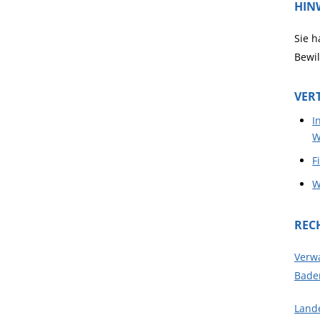
HIN
Sie h
Bewil
VER
I
W
F
W
REC
Verw
Bade
Land