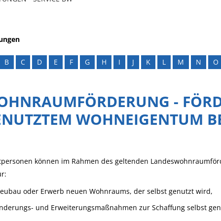
tungen
B
C
D
E
F
G
H
I
J
K
L
M
N
O
OHNRAUMFÖRDERUNG - FÖRD
ENUTZTEM WOHNEIGENTUM B
atpersonen können im Rahmen des geltenden Landeswohnraumför
ür:
eubau oder Erwerb neuen Wohnraums, der selbst genutzt wird,
nderungs- und Erweiterungsmaßnahmen zur Schaffung selbst ge