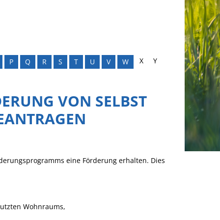
X
Y
P
Q
R
S
T
U
V
W
ERUNG VON SELBST
EANTRAGEN
derungsprogramms eine Förderung erhalten.
Dies
nutzten Wohnraums,