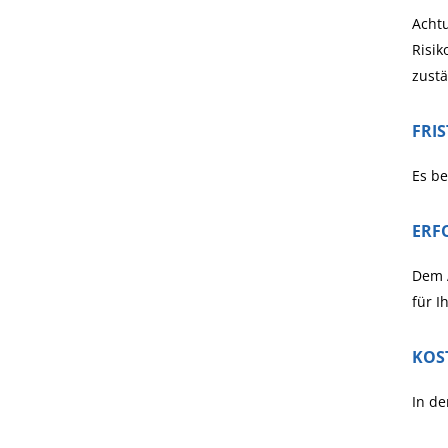
Achtu
Risik
zustä
FRI
Es be
ERF
Dem A
für I
KOS
In de