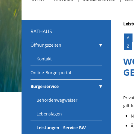
Leis
RATHAUS
A
Öffnungszeiten
Z
W
Kontakt
G
Online-Bürgerportal
Bürgerservice
Priv
Behördenwegweiser
gilt f
Lebenslagen
N
Ä
Leistungen - Service BW