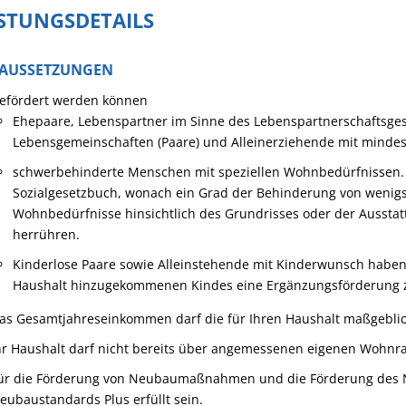
ISTUNGSDETAILS
AUSSETZUNGEN
efördert werden können
Ehepaare, Lebenspartner im Sinne des Lebenspartnerschaftsges
Lebensgemeinschaften (Paare) und Alleinerziehende mit minde
schwerbehinderte Menschen mit speziellen Wohnbedürfnissen
Sozialgesetzbuch, wonach ein Grad der Behinderung von wenigste
Wo
hnbedürfnisse hinsichtlich des Grundrisses oder der Auss
herrühren.
Kinderlose Paare sowie Alleinstehende mit Kinderwunsch haben 
Haushalt hinzugekommenen Kindes eine Ergänzungsförderung z
as Gesamtjahreseinkommen darf die für Ihren Haushalt maßgebli
hr Haushalt darf nicht bereits über angemessenen eigenen Wohnr
ür die Förderung von Neubaumaßnahmen und die Förderung des 
eubaustandards Plus erfüllt sein.