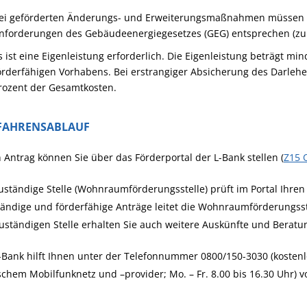
ei geförderten Änderungs- und Erweiterungsmaßnahmen müssen Si
nforderungen des Gebäudeenergiegesetzes (GEG) entsprechen (zum
s ist eine Eigenleistung erforderlich.
Die Eigenleistung beträgt mi
örderfähigen Vorhabens. Bei erstrangiger Absicherung des Darlehe
rozent
der Gesamtkosten.
FAHRENSABLAUF
 Antrag können Sie über das Förderportal der L-Bank stellen (
Z15 
uständige Stelle (Wohnraumförderungsstelle) prüft im Portal Ihren 
tändige und förderfähige Anträge leitet die Wohnraumförderungsst
uständigen Stelle erhalten Sie auch weitere Auskünfte und Berat
-Bank hilft Ihnen unter der Telefonnummer 0800/150-3030 (kosten
chem Mobilfunknetz und –provider; Mo. – Fr. 8.00 bis 16.30 Uhr) v