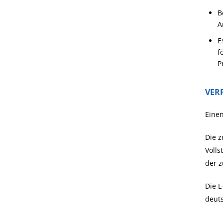
B
A
E
f
P
VER
Einen
Die z
Volls
der z
Die L
deuts