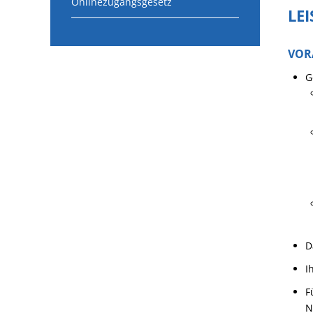
Onlinezugangsgesetz
LE
VOR
G
D
I
F
N