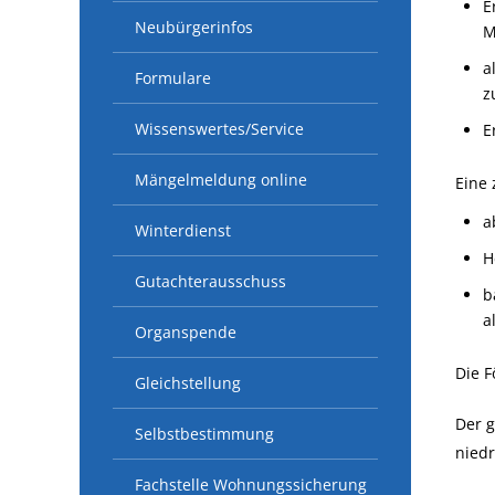
E
Neubürgerinfos
M
a
Formulare
z
Wissenswertes/Service
E
Mängelmeldung online
Eine 
a
Winterdienst
H
Gutachterausschuss
b
a
Organspende
Die F
Gleichstellung
Der 
Selbstbestimmung
nied
Fachstelle Wohnungssicherung