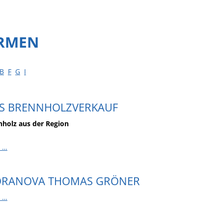
IRMEN
B
F
G
I
S BRENNHOLZVERKAUF
nholz aus der Region
 …
ORANOVA THOMAS GRÖNER
 …