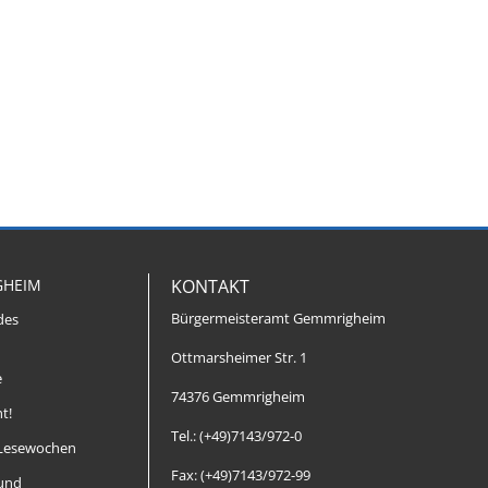
GHEIM
KONTAKT
Bürgermeisteramt Gemmrigheim
des
Ottmarsheimer Str. 1
e
74376 Gemmrigheim
t!
Tel.: (+49)7143/972-0
Lesewochen
Fax: (+49)7143/972-99
 und