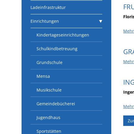
FR
Ladeinfrastruktur
Flori
Einrichtungen
Mehr
Kindertageseinrichtungen
Schulkindbetreuung
GR
Mehr
Grundschule
Mensa
IN
Musikschule
Inge
Gemeindebücherei
Mehr
Jugendhaus
Zu
Sportstätten