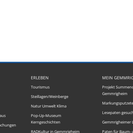
ERLEBEN
MEIN GEMMRI
Tourismus
Projekt Summen
Gemmrigheim
Steillagen/Weinberge
Markungsputzet
Natur Umwelt Klima
Lesepaten gesuch
aus
Pop-Up-Museum
Kerngeschichten
Gemmrigheimer 
achungen
RADKultur in Gemmrigheim
Paten für Baum-