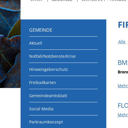
F
GEMEINDE
Alle
Aktuell
Notfall/Notdienste/Krise
BM
Hinweisgeberschutz
Bren
Freibadkarten
Mehr
Gemeindeamtsblatt
FL
Social Media
Mehr
Parkraumkonzept