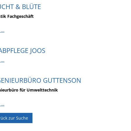
UCHT & BLÜTE
stik Fachgeschäft
 …
ABPFLEGE JOOS
 …
GENIEURBÜRO GUTTENSON
nieurbüro für Umwelttechnik
 …
rück zur Suche