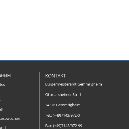
GHEIM
KONTAKT
Bürgermeisteramt Gemmrigheim
des
Ottmarsheimer Str. 1
e
74376 Gemmrigheim
t!
Tel.: (+49)7143/972-0
Lesewochen
Fax: (+49)7143/972-99
 und