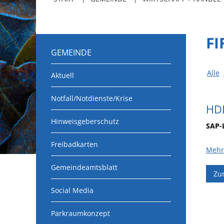
F
GEMEINDE
Alle
Aktuell
Notfall/Notdienste/Krise
HD
Hinweisgeberschutz
SAP-
Freibadkarten
Mehr
Gemeindeamtsblatt
Zu
Social Media
Parkraumkonzept