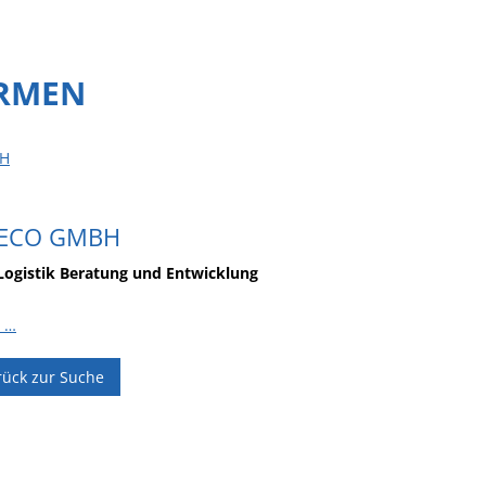
IRMEN
H
ECO GMBH
Logistik Beratung und Entwicklung
 …
rück zur Suche