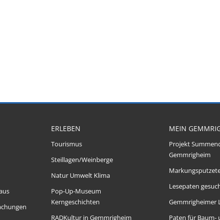
ERLEBEN
MEIN GEMMRI
Tourismus
Projekt Summen
Gemmrigheim
Steillagen/Weinberge
Markungsputzet
Natur Umwelt Klima
Lesepaten gesuch
aus
Pop-Up-Museum
Kerngeschichten
Gemmrigheimer 
achungen
RADKultur in Gemmrigheim
Paten für Baum-