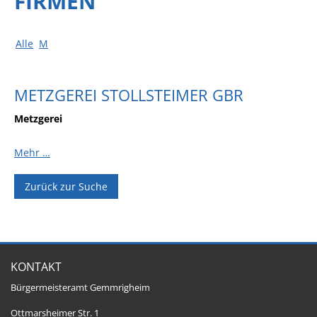
FIRMEN
Alle
M
METZGEREI STOLLSTEIMER GBR
Metzgerei
Mehr …
Zurück zur Suche
KONTAKT
Bürgermeisteramt Gemmrigheim
Ottmarsheimer Str. 1