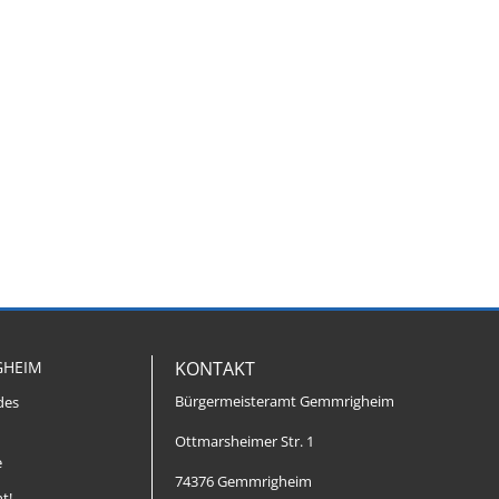
GHEIM
KONTAKT
Bürgermeisteramt Gemmrigheim
des
Ottmarsheimer Str. 1
e
74376 Gemmrigheim
t!