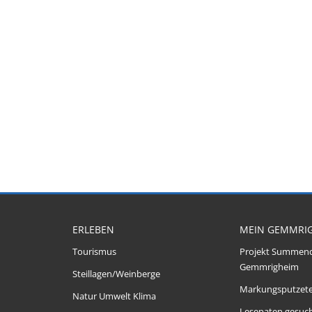
ERLEBEN
MEIN GEMMRI
Tourismus
Projekt Summen
Gemmrigheim
Steillagen/Weinberge
Markungsputzet
Natur Umwelt Klima
Lesepaten gesuch