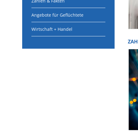
Zahlen & Fakten
Angebote für Geflüchtete
Wirtschaft + Handel
ZAH