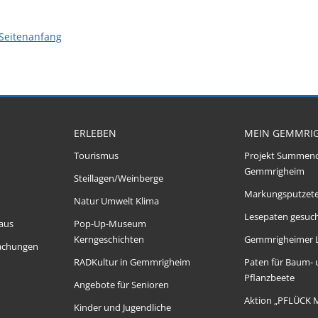
Seitenanfang
ERLEBEN
MEIN GEMMRI
Tourismus
Projekt Summen
Gemmrigheim
Steillagen/Weinberge
Markungsputzet
Natur Umwelt Klima
Lesepaten gesuch
aus
Pop-Up-Museum
Kerngeschichten
Gemmrigheimer 
achungen
RADKultur in Gemmrigheim
Paten für Baum-
Pflanzbeete
Angebote für Senioren
Aktion „PFLÜCK 
Kinder und Jugendliche