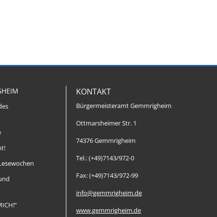
GHEIM
KONTAKT
Bürgermeisteramt Gemmrigheim
des
Ottmarsheimer Str. 1
e
74376 Gemmrigheim
t!
Tel.: (+49)7143/972-0
Lesewochen
Fax: (+49)7143/972-99
 und
info@gemmrigheim.de
MICH!“
www.gemmrigheim.de