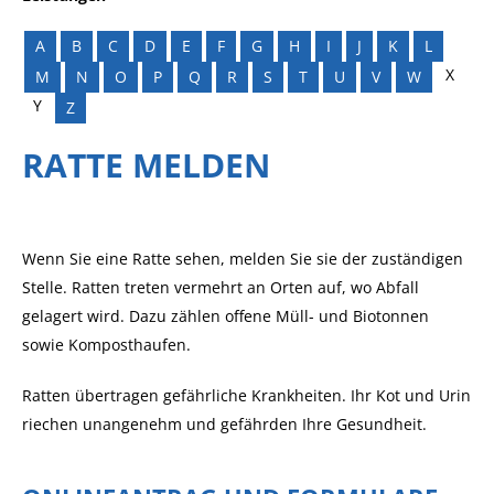
A
B
C
D
E
F
G
H
I
J
K
L
X
M
N
O
P
Q
R
S
T
U
V
W
Y
Z
RATTE MELDEN
Wenn Sie eine Ratte sehen, melden Sie sie der zuständigen
Stelle. Ratten treten vermehrt an Orten auf, wo Abfall
gelagert wird. Dazu zählen offene Müll- und Biotonnen
sowie Komposthaufen.
Ratten übertragen gefährliche Krankheiten. Ihr Kot und Urin
riechen unangenehm und gefährden Ihre Gesundheit.