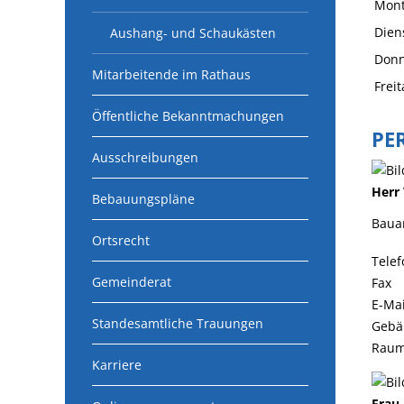
Mon
Dien
Aushang- und Schaukästen
Donn
Mitarbeitende im Rathaus
Freit
Öffentliche Bekanntmachungen
PE
Ausschreibungen
Herr
Bebauungspläne
Baua
Ortsrecht
Telef
Gemeinderat
Fax
E-Mai
Standesamtliche Trauungen
Gebä
Rau
Karriere
Frau