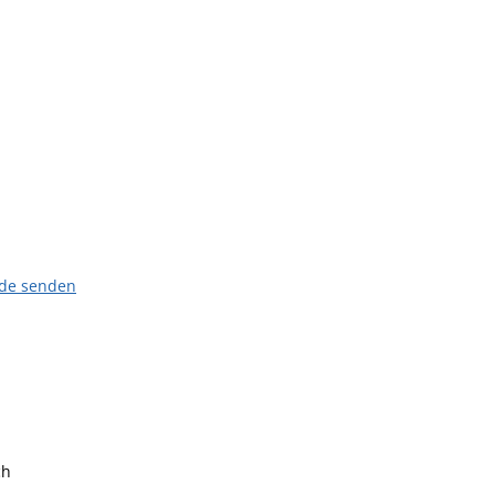
.de senden
ch