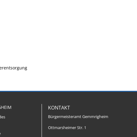
serentsorgung
GHEIM
KONTAKT
Bürgermeisteramt Gemmrigheim
des
Ottmarsheimer Str. 1
e