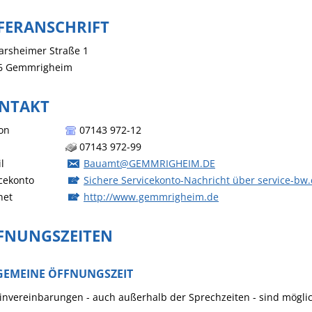
EFERANSCHRIFT
arsheimer Straße 1
6
Gemmrigheim
NTAKT
on
07143 972-12
07143 972-99
l
Bauamt@GEMMRIGHEIM.DE
cekonto
Sichere Servicekonto-Nachricht über service-bw
net
http://www.gemmrigheim.de
FNUNGSZEITEN
GEMEINE ÖFFNUNGSZEIT
nvereinbarungen - auch außerhalb der Sprechzeiten - sind mögli