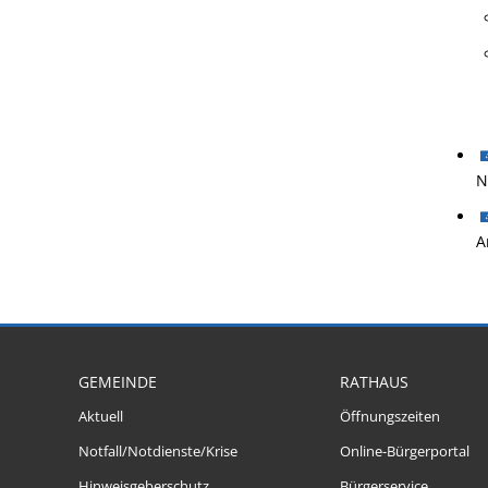
N
A
GEMEINDE
RATHAUS
Aktuell
Öffnungszeiten
Notfall/Notdienste/Krise
Online-Bürgerportal
Hinweisgeberschutz
Bürgerservice