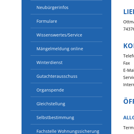
Neubürgerinfos
LI
Formulare
Ottm
7437
Wissenswertes/Service
KO
Mängelmeldung online
Telef
Winterdienst
Fax
E-Mai
Gutachterausschuss
Servi
Inter
Organspende
ÖF
Gleichstellung
ALL
Selbstbestimmung
Termi
Fachstelle Wohnungssicherung