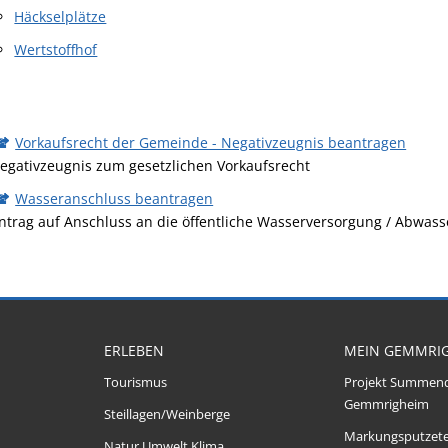
Häckselplätze
Wertstoffhof
Vorkaufsrecht der Gemeinde - Negativzeugnis beantragen
egativzeugnis zum gesetzlichen Vorkaufsrecht
Wasseranschluss beantragen
ntrag auf Anschluss an die öffentliche Wasserversorgung / Abwas
ERLEBEN
MEIN GEMMRI
Tourismus
Projekt Summen
Gemmrigheim
Steillagen/Weinberge
Markungsputzet
Natur Umwelt Klima