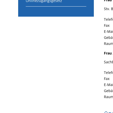
Onlinezugangsgesetz
Stv. 
Telef
Fax
E-Mai
Gebä
Rau
Frau
Sach
Telef
Fax
E-Mai
Gebä
Rau