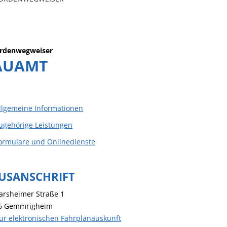
rdenwegweiser
AUAMT
llgemeine Informationen
ugehörige Leistungen
ormulare und Onlinedienste
USANSCHRIFT
arsheimer Straße 1
6
Gemmrigheim
ur elektronischen Fahrplanauskunft