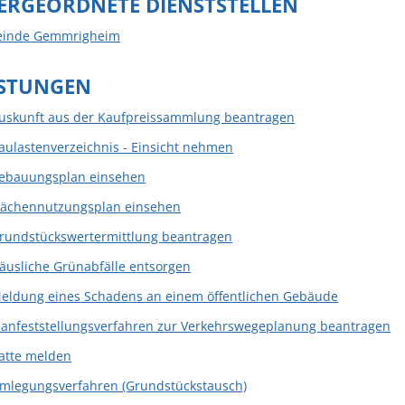
ERGEORDNETE DIENSTSTELLEN
inde Gemmrigheim
ISTUNGEN
uskunft aus der Kaufpreissammlung beantragen
aulastenverzeichnis - Einsicht nehmen
ebauungsplan einsehen
lächennutzungsplan einsehen
rundstückswertermittlung beantragen
äusliche Grünabfälle entsorgen
eldung eines Schadens an einem öffentlichen Gebäude
lanfeststellungsverfahren zur Verkehrswegeplanung beantragen
atte melden
mlegungsverfahren (Grundstückstausch)