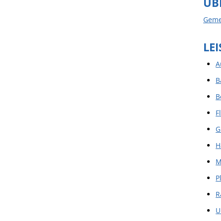
ÜB
Geme
LE
A
B
B
F
G
H
M
P
R
U