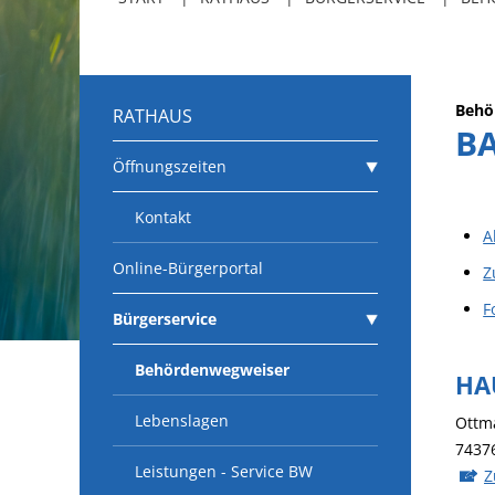
Behö
RATHAUS
B
Öffnungszeiten
Kontakt
A
Online-Bürgerportal
Z
F
Bürgerservice
Behördenwegweiser
HA
Lebenslagen
Ottm
7437
Leistungen - Service BW
Z