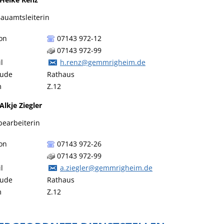
Bauamtsleiterin
on
07143 972-12
07143 972-99
l
h.renz@gemmrigheim.de
ude
Rathaus
m
Z.12
Alkje
Ziegler
bearbeiterin
on
07143 972-26
07143 972-99
l
a.ziegler@gemmrigheim.de
ude
Rathaus
m
Z.12