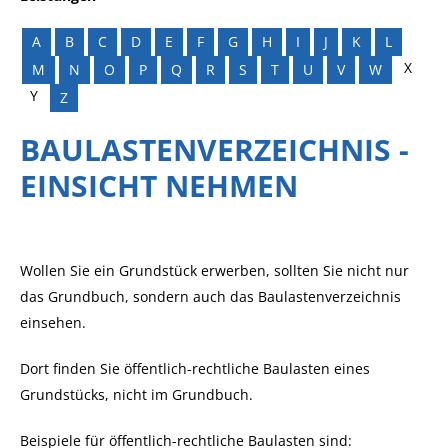
A
B
C
D
E
F
G
H
I
J
K
L
X
M
N
O
P
Q
R
S
T
U
V
W
Y
Z
BAULASTENVERZEICHNIS -
EINSICHT NEHMEN
Wollen Sie ein Grundstück erwerben, sollten Sie nicht nur
das Grundbuch, sondern auch das Baulastenverzeichnis
einsehen.
Dort finden Sie öffentlich-rechtliche Baulasten eines
Grundstücks, nicht im Grundbuch.
Beispiele für öffentlich-rechtliche Baulasten sind: