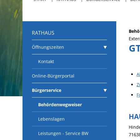
Behö
RATHAUS
Exter
GT
Öffnungszeiten
Kontakt
A
Online-Bürgerportal
Z
Bürgerservice
F
Behördenwegweiser
HA
Lebenslagen
Hind
Leistungen - Service BW
7163