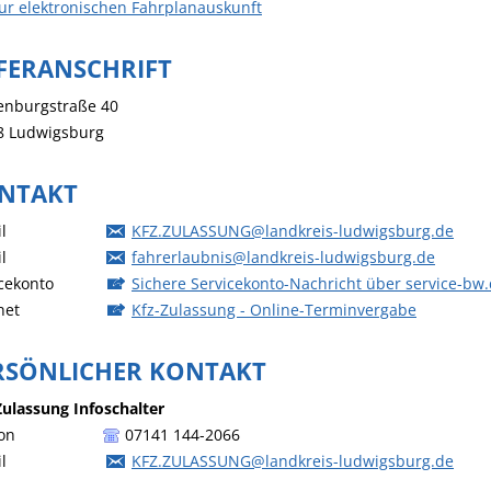
ur elektronischen Fahrplanauskunft
EFERANSCHRIFT
enburgstraße 40
8
Ludwigsburg
NTAKT
l
KFZ.ZULASSUNG@landkreis-ludwigsburg.de
l
fahrerlaubnis@landkreis-ludwigsburg.de
cekonto
Sichere Servicekonto-Nachricht über service-bw
net
Kfz-Zulassung - Online-Terminvergabe
RSÖNLICHER KONTAKT
Zulassung
Infoschalter
on
07141 144-2066
l
KFZ.ZULASSUNG@landkreis-ludwigsburg.de