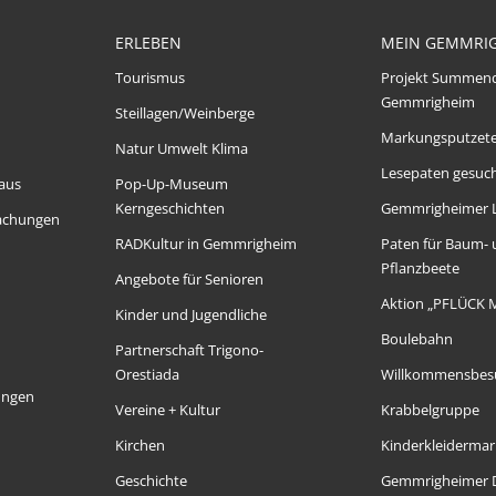
ERLEBEN
MEIN GEMMRI
Tourismus
Projekt Summen
Gemmrigheim
Steillagen/Weinberge
Markungsputzet
Natur Umwelt Klima
Lesepaten gesuch
aus
Pop-Up-Museum
Kerngeschichten
Gemmrigheimer 
achungen
RADKultur in Gemmrigheim
Paten für Baum-
Pflanzbeete
Angebote für Senioren
Aktion „PFLÜCK 
Kinder und Jugendliche
Boulebahn
Partnerschaft Trigono-
Orestiada
Willkommensbes
ungen
Vereine + Kultur
Krabbelgruppe
Kirchen
Kinderkleidermar
Geschichte
Gemmrigheimer D