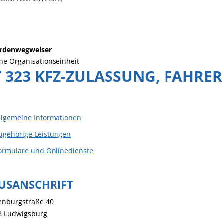
rdenwegweiser
ne Organisationseinheit
 323 KFZ-ZULASSUNG, FAHRE
llgemeine Informationen
ugehörige Leistungen
ormulare und Onlinedienste
USANSCHRIFT
enburgstraße 40
8
Ludwigsburg