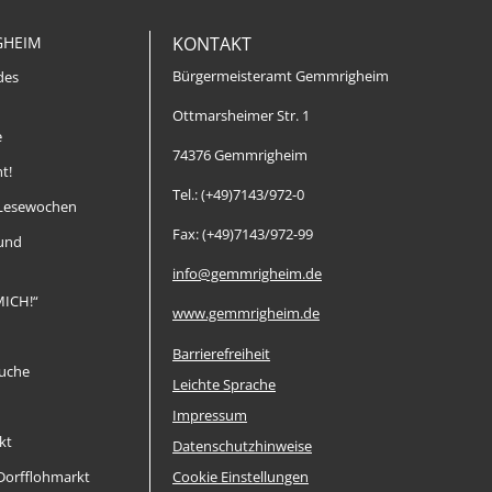
GHEIM
KONTAKT
Bürgermeisteramt Gemmrigheim
des
Ottmarsheimer Str. 1
e
74376 Gemmrigheim
t!
Tel.: (+49)7143/972-0
Lesewochen
Fax: (+49)7143/972-99
 und
info@gemmrigheim.de
MICH!“
www.gemmrigheim.de
Barrierefreiheit
uche
Leichte Sprache
Impressum
kt
Datenschutzhinweise
orfflohmarkt
Cookie Einstellungen