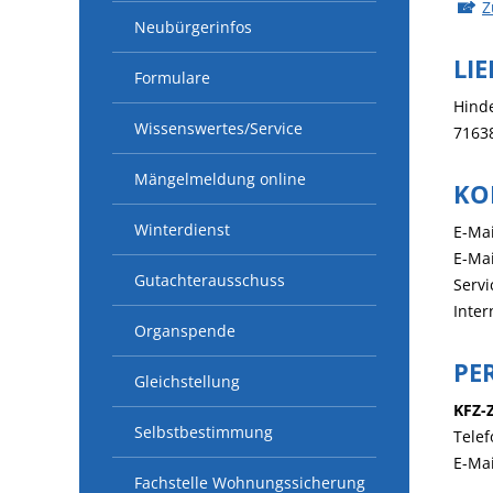
Z
Neubürgerinfos
LI
Formulare
Hind
Wissenswertes/Service
7163
Mängelmeldung online
KO
Winterdienst
E-Mai
E-Mai
Gutachterausschuss
Servi
Inter
Organspende
PE
Gleichstellung
KFZ-
Selbstbestimmung
Telef
E-Mai
Fachstelle Wohnungssicherung