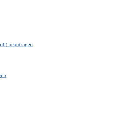
unft) beantragen
gen