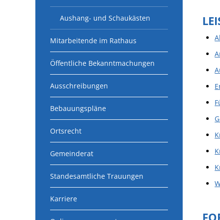
Aushang- und Schaukästen
LE
A
Mitarbeitende im Rathaus
A
Öffentliche Bekanntmachungen
A
Ausschreibungen
E
F
Bebauungspläne
G
Ortsrecht
K
K
Gemeinderat
K
Standesamtliche Trauungen
W
Karriere
FO