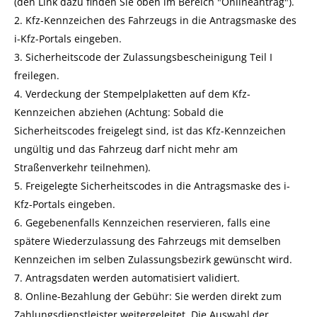
(den Link dazu finden Sie oben im Bereich "Onlineantrag").
2.
Kfz-Kennzeichen des Fahrzeugs in die Antragsmaske des
i-Kfz-Portals eingeben.
3. Sicherheits
code
der Zulassungsbescheinigung Teil
I
freilegen.
4. Verdeckung der Stempelplaketten auf dem
Kfz-
Kennzeichen abziehen (Achtung: Sobald die
Sicherheits
codes
freigelegt sind, ist das
Kfz-Kennzeichen
ungültig und das Fahrzeug darf nicht mehr am
Straßenverkehr teilnehmen).
5. Freigelegte Sicherheits
codes
in die Antragsmaske des
i-
Kfz-Portals eingeben.
6.
Gegebenenfalls
Kennzeichen reservieren, falls eine
spätere Wiederzulassung des Fahrzeugs mit demselben
Kennzeichen im selben Zulassungsbezirk gewünscht wird.
7. Antragsdaten werden automatisiert validiert.
8. Online-Bezahlung der Gebühr: Sie werden direkt zum
Zahlungsdienstleister weitergeleitet. Die Auswahl der