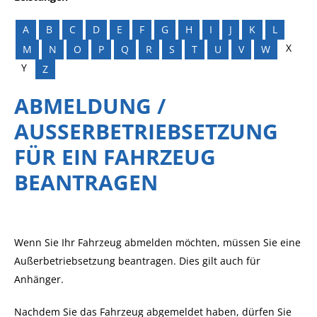
A
B
C
D
E
F
G
H
I
J
K
L
X
M
N
O
P
Q
R
S
T
U
V
W
Y
Z
ABMELDUNG /
AUSSERBETRIEBSETZUNG F
ÜR EIN FAHRZEUG B
EANTRAGEN
Wenn Sie Ihr Fahrzeug abmelden möchten, müssen Sie eine
Außerbetriebsetzung beantragen. Dies gilt auch für
Anhänger.
Nachdem Sie das Fahrzeug abgemeldet haben, dürfen Sie