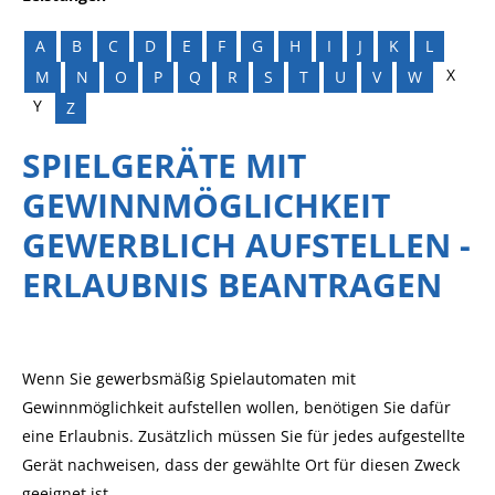
A
B
C
D
E
F
G
H
I
J
K
L
X
M
N
O
P
Q
R
S
T
U
V
W
Y
Z
SPIELGERÄTE MIT
GEWINNMÖGLICHKEIT
GEWERBLICH AUFSTELLEN -
ERLAUBNIS BEANTRAGEN
Wenn Sie gewerbsmäßig Spielautomaten mit
Gewinnmöglichkeit aufstellen wollen, benötigen Sie dafür
eine Erlaubnis. Zusätzlich müssen Sie für jedes aufgestellte
Gerät nachweisen, dass der gewählte Ort für diesen Zweck
geeignet ist.