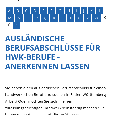
A
B
C
D
E
F
G
H
I
J
K
L
X
M
N
O
P
Q
R
S
T
U
V
W
Y
Z
AUSLÄNDISCHE
BERUFSABSCHLÜSSE FÜR
HWK-BERUFE -
ANERKENNEN LASSEN
Sie haben einen ausländischen Berufsabschluss für einen
handwerklichen Beruf und suchen in Baden-Württemberg
Arbeit? Oder möchten Sie sich in einem
zulassungspflichtigen Handwerk selbständig machen? Sie
haben einen Anspruch auf Überprüfung der