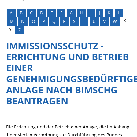
A
B
C
D
E
F
G
H
I
J
K
L
X
M
N
O
P
Q
R
S
T
U
V
W
Y
Z
IMMISSIONSSCHUTZ -
ERRICHTUNG UND BETRIEB
EINER
GENEHMIGUNGSBEDÜRFTIG
ANLAGE NACH BIMSCHG
BEANTRAGEN
Die Errichtung und der Betrieb einer Anlage, die im Anhang
1 der vierten Verordnung zur Durchführung des Bundes-